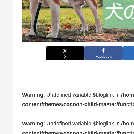
X
Facebook
Warning
: Undefined variable $bloglink in
/hom
content/themes/cocoon-child-master/funct
Warning
: Undefined variable $bloglink in
/hom
content/themes/cocoon-child-master/funct