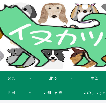
関東
北陸
中部
四国
九州・沖縄
犬のしつけ方