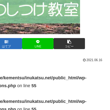
はてブ
LINE
コピー
2021.06.16
e/kementsu/inukatsu.net/public_html/wp-
ions.php
on line
55
e/kementsu/inukatsu.net/public_html/wp-
ions.php
on line
55