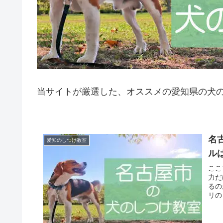
当サイトが厳選した、オススメの愛知県の犬
名
愛知のしつけ教室
ル
ここ
力だ
るの
リの