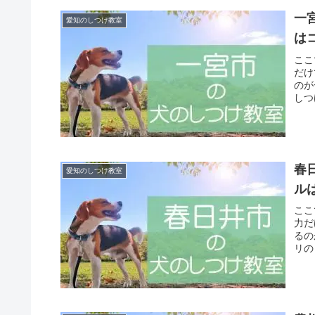
一
愛知のしつけ教室
は
ここ
だけ
のが
しつ
春
愛知のしつけ教室
ル
ここ
力だ
るの
リの