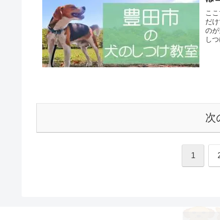
ここ
だけ
のが
しつ
次
1