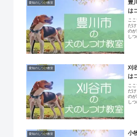
豊
愛知のしつけ教室
は
ここ
だけ
のが
しつ
刈
愛知のしつけ教室
は
ここ
だけ
のが
しつ
小
愛知のしつけ教室