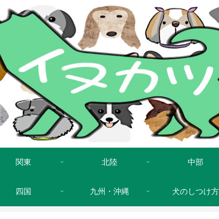
関東
北陸
中部
四国
九州・沖縄
犬のしつけ方