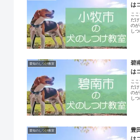
は
ここ
だけ
のが
しつ
碧
愛知のしつけ教室
は
ここ
だけ
のが
しつ
豊
愛知のしつけ教室
は