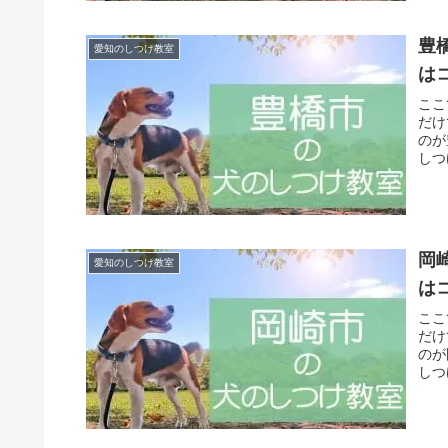
豊
愛知のしつけ教室
は
ここ
だけ
のが
しつ
岡
愛知のしつけ教室
は
ここ
だけ
のが
しつ