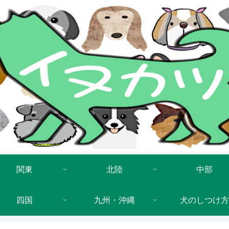
関東
北陸
中部
四国
九州・沖縄
犬のしつけ方