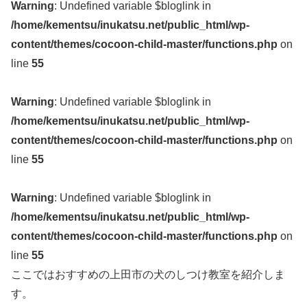
Warning
: Undefined variable $bloglink in
/home/kementsu/inukatsu.net/public_html/wp-
content/themes/cocoon-child-master/functions.php
on
line
55
Warning
: Undefined variable $bloglink in
/home/kementsu/inukatsu.net/public_html/wp-
content/themes/cocoon-child-master/functions.php
on
line
55
Warning
: Undefined variable $bloglink in
/home/kementsu/inukatsu.net/public_html/wp-
content/themes/cocoon-child-master/functions.php
on
line
55
ここではおすすめの上田市の犬のしつけ教室を紹介しま
す。