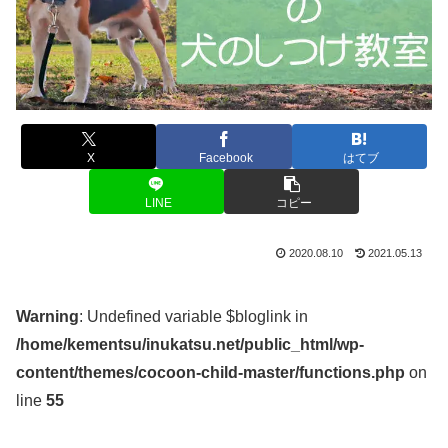
X
Facebook
はてブ
LINE
コピー
2020.08.10
2021.05.13
Warning
: Undefined variable $bloglink in
/home/kementsu/inukatsu.net/public_html/wp-
content/themes/cocoon-child-master/functions.php
on
line
55