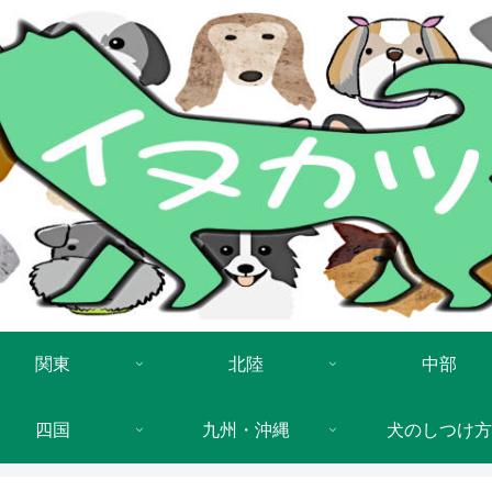
関東
北陸
中部
四国
九州・沖縄
犬のしつけ方