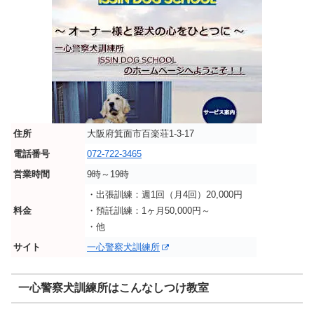
住所
大阪府箕面市百楽荘1‐3‐17
電話番号
072-722-3465
営業時間
9時～19時
・出張訓練：週1回（月4回）20,000円
料金
・預託訓練：1ヶ月50,000円～
・他
サイト
一心警察犬訓練所
一心警察犬訓練所はこんなしつけ教室