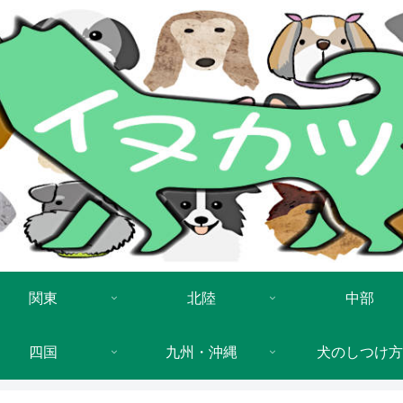
関東
北陸
中部
四国
九州・沖縄
犬のしつけ方