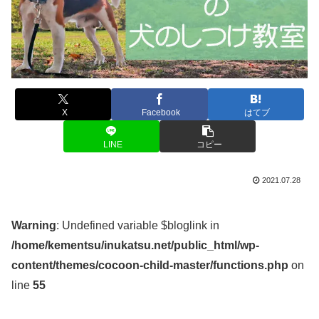
X
Facebook
はてブ
LINE
コピー
2021.07.28
Warning
: Undefined variable $bloglink in
/home/kementsu/inukatsu.net/public_html/wp-
content/themes/cocoon-child-master/functions.php
on
line
55