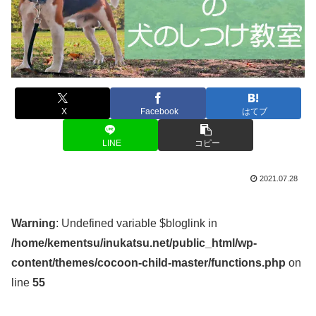
X
Facebook
はてブ
LINE
コピー
2021.07.28
Warning
: Undefined variable $bloglink in
/home/kementsu/inukatsu.net/public_html/wp-
content/themes/cocoon-child-master/functions.php
on
line
55