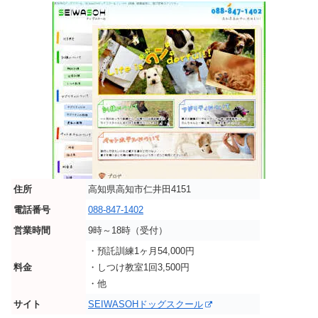
住所
高知県高知市仁井田4151
電話番号
088-847-1402
営業時間
9時～18時（受付）
・預託訓練1ヶ月54,000円
料金
・しつけ教室1回3,500円
・他
サイト
SEIWASOHドッグスクール