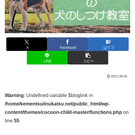
X
Facebook
はてブ
LINE
コピー
2021.08.05
Warning
: Undefined variable $bloglink in
/home/kementsu/inukatsu.net/public_html/wp-
content/themes/cocoon-child-master/functions.php
on
line
55