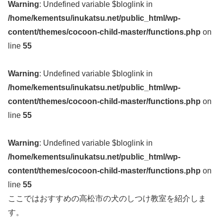
Warning
: Undefined variable $bloglink in
/home/kementsu/inukatsu.net/public_html/wp-
content/themes/cocoon-child-master/functions.php
on
line
55
Warning
: Undefined variable $bloglink in
/home/kementsu/inukatsu.net/public_html/wp-
content/themes/cocoon-child-master/functions.php
on
line
55
Warning
: Undefined variable $bloglink in
/home/kementsu/inukatsu.net/public_html/wp-
content/themes/cocoon-child-master/functions.php
on
line
55
ここではおすすめの高松市の犬のしつけ教室を紹介しま
す。