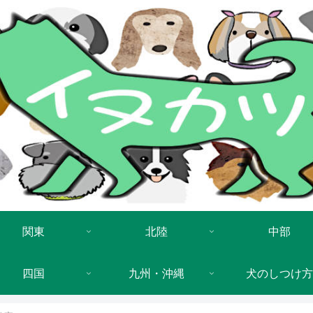
関東
北陸
中部
四国
九州・沖縄
犬のしつけ方