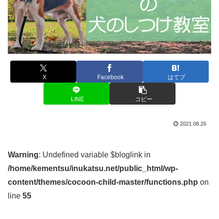
X
Facebook
はてブ
LINE
コピー
2021.08.26
Warning
: Undefined variable $bloglink in
/home/kementsu/inukatsu.net/public_html/wp-
content/themes/cocoon-child-master/functions.php
on
line
55