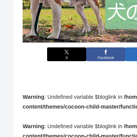
X
Facebook
Warning
: Undefined variable $bloglink in
/hom
content/themes/cocoon-child-master/funct
Warning
: Undefined variable $bloglink in
/hom
content/themes/cocoon-child-master/funct