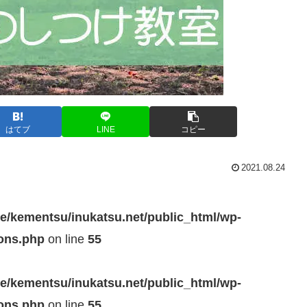
はてブ
LINE
コピー
2021.08.24
e/kementsu/inukatsu.net/public_html/wp-
ions.php
on line
55
e/kementsu/inukatsu.net/public_html/wp-
ions.php
on line
55