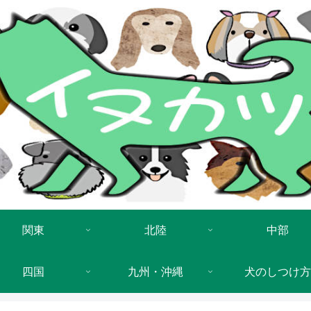
関東
北陸
中部
四国
九州・沖縄
犬のしつけ方