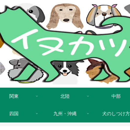
関東
北陸
中部
四国
九州・沖縄
犬のしつけ方