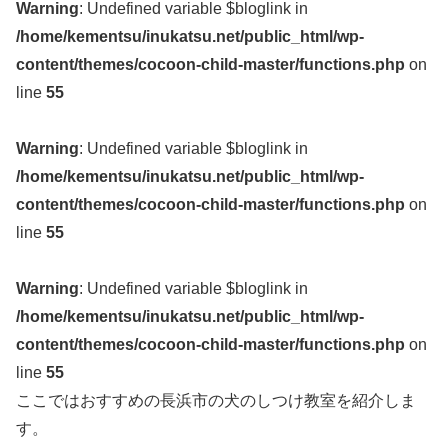
Warning
: Undefined variable $bloglink in
/home/kementsu/inukatsu.net/public_html/wp-
content/themes/cocoon-child-master/functions.php
on
line
55
Warning
: Undefined variable $bloglink in
/home/kementsu/inukatsu.net/public_html/wp-
content/themes/cocoon-child-master/functions.php
on
line
55
Warning
: Undefined variable $bloglink in
/home/kementsu/inukatsu.net/public_html/wp-
content/themes/cocoon-child-master/functions.php
on
line
55
ここではおすすめの長浜市の犬のしつけ教室を紹介しま
す。