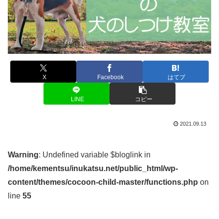
X
Facebook
はてブ
LINE
コピー
2021.09.13
Warning
: Undefined variable $bloglink in
/home/kementsu/inukatsu.net/public_html/wp-
content/themes/cocoon-child-master/functions.php
on
line
55