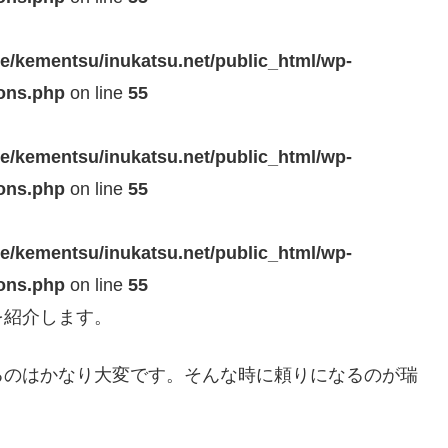
e/kementsu/inukatsu.net/public_html/wp-
ions.php
on line
55
e/kementsu/inukatsu.net/public_html/wp-
ions.php
on line
55
e/kementsu/inukatsu.net/public_html/wp-
ions.php
on line
55
を紹介します。
るのはかなり大変です。そんな時に頼りになるのが瑞
。