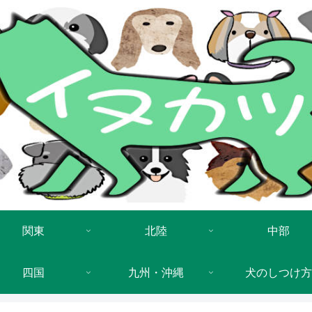
関東
北陸
中部
四国
九州・沖縄
犬のしつけ方