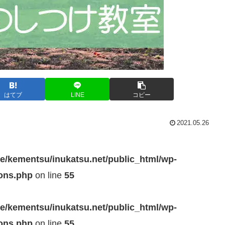
はてブ
LINE
コピー
2021.05.26
e/kementsu/inukatsu.net/public_html/wp-
ions.php
on line
55
e/kementsu/inukatsu.net/public_html/wp-
ions.php
on line
55