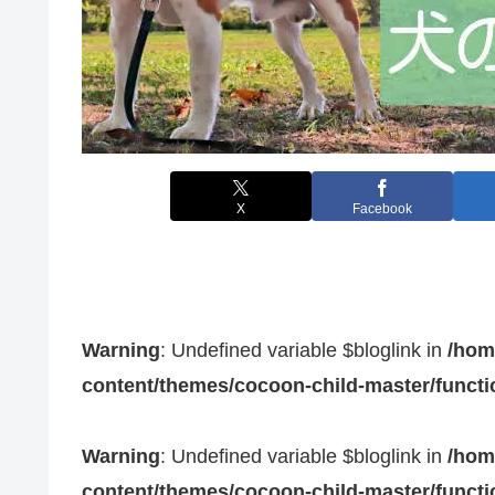
X
Facebook
Warning
: Undefined variable $bloglink in
/hom
content/themes/cocoon-child-master/funct
Warning
: Undefined variable $bloglink in
/hom
content/themes/cocoon-child-master/funct