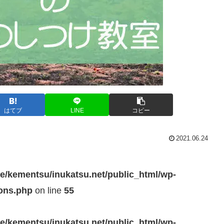
はてブ
LINE
コピー
2021.06.24
e/kementsu/inukatsu.net/public_html/wp-
ions.php
on line
55
e/kementsu/inukatsu.net/public_html/wp-