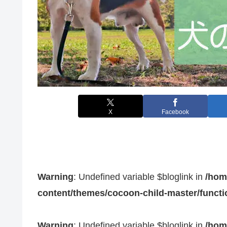
X
Facebook
Warning
: Undefined variable $bloglink in
/hom
content/themes/cocoon-child-master/funct
Warning
: Undefined variable $bloglink in
/hom