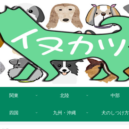
関東
北陸
中部
四国
九州・沖縄
犬のしつけ方