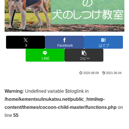
X
Facebook
はてブ
LINE
コピー
2020.08.09
2021.06.04
Warning
: Undefined variable $bloglink in
/home/kementsu/inukatsu.net/public_html/wp-
content/themes/cocoon-child-master/functions.php
on
line
55