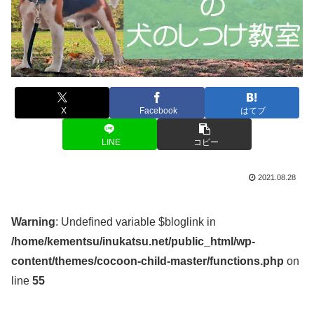
X
Facebook
はてブ
LINE
コピー
2021.08.28
Warning
: Undefined variable $bloglink in
/home/kementsu/inukatsu.net/public_html/wp-
content/themes/cocoon-child-master/functions.php
on
line
55