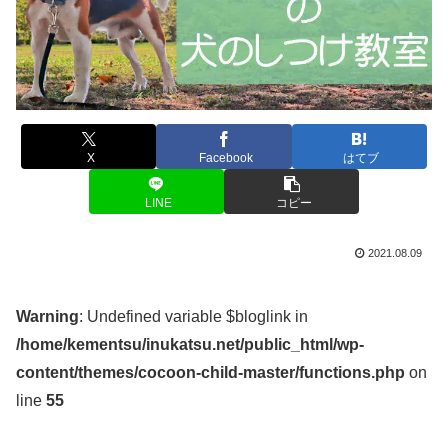
X
Facebook
はてブ
LINE
コピー
2021.08.09
Warning
: Undefined variable $bloglink in
/home/kementsu/inukatsu.net/public_html/wp-
content/themes/cocoon-child-master/functions.php
on
line
55