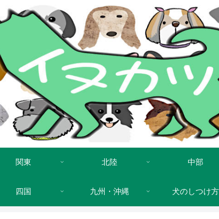
関東
北陸
中部
四国
九州・沖縄
犬のしつけ方